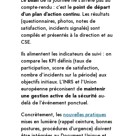
Le
bilan
de la journée ne s’arrête pas au
compte-rendu : c’est le
point de départ
d’un plan d’action continu
. Les résultats
(questionnaires, photos, notes de
satisfaction, incidents signalés) sont
compilés et présentés à la direction et au
CSE.
Ils alimentent les indicateurs de suivi : on
compare les KPI définis (taux de
participation, score de satisfaction,
nombre d’incidents sur la période) aux
objectifs initiaux. L’INRS et l’Union
européenne préconisent de
maintenir
une gestion active de la sécurité
au-
delà de l’événement ponctuel.
Concrètement, les
nouvelles pratiques
mises en lumière (rappel ceinture, bonnes
postures, procédures d’urgence) doivent
être intégrées au Document Unique et