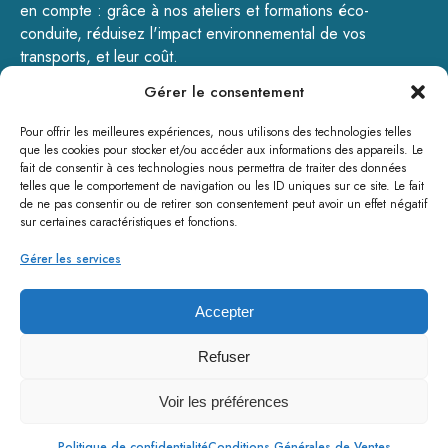
en compte : grâce à nos ateliers et formations éco-
conduite, réduisez l'impact environnemental de vos
transports, et leur coût.
Gérer le consentement
GOTODRIVE - 200, rue de la Pulmez – 59310 Landas -
Tél : 09.72.16.12.02 - contact@gotodrive.fr
Pour offrir les meilleures expériences, nous utilisons des technologies telles
www.gotodrive.fr
que les cookies pour stocker et/ou accéder aux informations des appareils. Le
fait de consentir à ces technologies nous permettra de traiter des données
telles que le comportement de navigation ou les ID uniques sur ce site. Le fait
de ne pas consentir ou de retirer son consentement peut avoir un effet négatif
sur certaines caractéristiques et fonctions.
Gérer les services
Accepter
Refuser
Voir les préférences
©Copyright GoToDrive 2024 - Tous droits réservés
Politique de confidentialité
Conditions Générales de Ventes