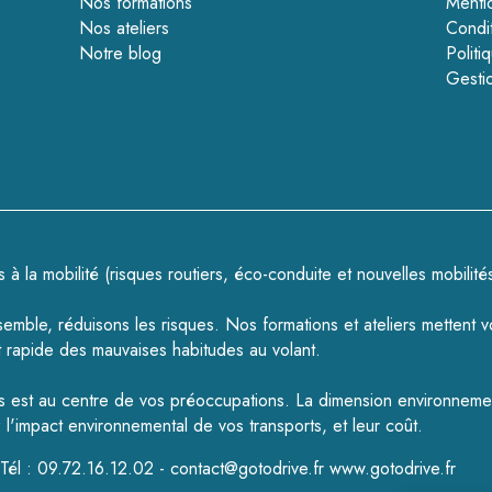
Nos formations
Menti
Nos ateliers
Condi
Notre blog
Politi
Gesti
à la mobilité (
risques routiers
,
éco-conduite
et
nouvelles mobilité
nsemble, réduisons les risques.
Nos formations
et
ateliers
mettent v
rapide des mauvaises habitudes au volant.
riés est au centre de vos préoccupations. La dimension environne
 l'impact environnemental de vos transports, et leur coût.
l : 09.72.16.12.02 - contact@gotodrive.fr
www.gotodrive.fr