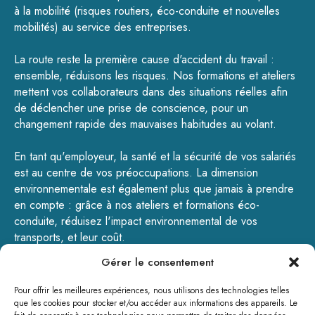
à la mobilité (
risques routiers
,
éco-conduite
et
nouvelles
mobilités
) au service des entreprises.
La route reste la première cause d'accident du travail :
ensemble, réduisons les risques.
Nos formations
et
ateliers
mettent vos collaborateurs dans des situations réelles afin
de déclencher une prise de conscience, pour un
changement rapide des mauvaises habitudes au volant.
En tant qu'employeur, la santé et la sécurité de vos salariés
est au centre de vos préoccupations. La dimension
environnementale est également plus que jamais à prendre
en compte : grâce à nos ateliers et formations éco-
conduite, réduisez l'impact environnemental de vos
transports, et leur coût.
Gérer le consentement
GOTODRIVE - 200, rue de la Pulmez – 59310 Landas -
Tél : 09.72.16.12.02 - contact@gotodrive.fr
Pour offrir les meilleures expériences, nous utilisons des technologies telles
www.gotodrive.fr
que les cookies pour stocker et/ou accéder aux informations des appareils. Le